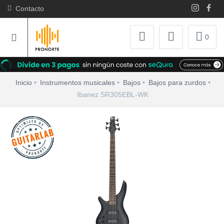
Contacto
0
Inicio
Instrumentos musicales
Bajos
Bajos para zurdos
Ibanez SR305EBL-WK