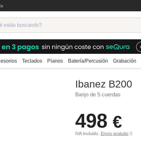
da
esorios
Teclados
Pianos
Batería/Percusión
Grabación
Ibanez B200
Ibanez B200
Banjo de 5 cuerdas
498
€
IVA Incluido.
Envío gratuito