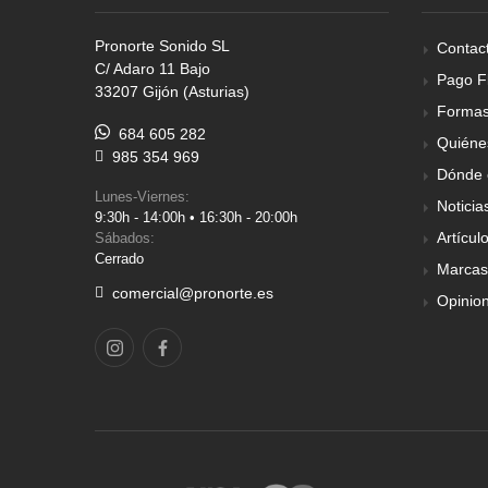
Pronorte Sonido SL
Contac
C/ Adaro 11 Bajo
Pago F
33207 Gijón (Asturias)
Formas
684 605 282
Quiéne
985 354 969
Dónde 
Lunes-Viernes:
Noticia
9:30h - 14:00h • 16:30h - 20:00h
Artícul
Sábados:
Cerrado
Marcas
comercial@pronorte.es
Opinio