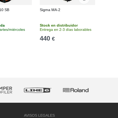
10 SB
Sigma MA-2
Sigma M
nda
Stock en distribuidor
Stock en
artes/miércoles
Entrega en 2-3 días laborables
Entrega 
440
590
€
€
AVISOS LEGALES