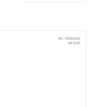
Ref. 035IBA002
Id# B200