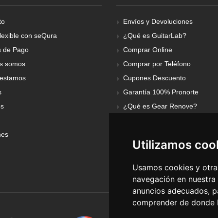
to
Envíos y Devoluciones
lexible con seQura
¿Qué es GuitarLab?
 de Pago
Comprar Online
s somos
Comprar por Teléfono
estamos
Cupones Descuento
s
Garantía 100% Pronorte
os
¿Qué es Gear Renove?
nes
Utilizamos coo
Usamos cookies y otras
navegación en nuestra
anuncios adecuados, pa
comprender de donde ll