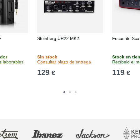
2
Steinberg UR22 MK2
Focusrite Sca
idor
Sin stock
Stock en tie
s laborables
Consultar plazo de entrega
Recíbelo el m
129
119
€
€