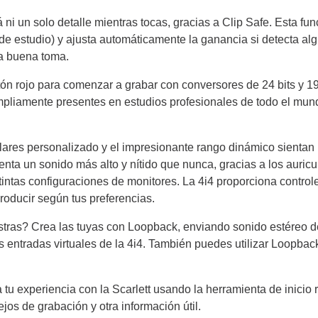
ni un solo detalle mientras tocas, gracias a Clip Safe. Esta fun
e estudio) y ajusta automáticamente la ganancia si detecta algú
a buena toma.
n rojo para comenzar a grabar con conversores de 24 bits y 192
mpliamente presentes en estudios profesionales de todo el mund
lares personalizado y el impresionante rango dinámico sientan
menta un sonido más alto y nítido que nunca, gracias a los auric
istintas configuraciones de monitores. La 4i4 proporciona contro
producir según tus preferencias.
ras? Crea las tuyas con Loopback, enviando sonido estéreo de
s entradas virtuales de la 4i4. También puedes utilizar Loopbac
 tu experiencia con la Scarlett usando la herramienta de inicio 
jos de grabación y otra información útil.