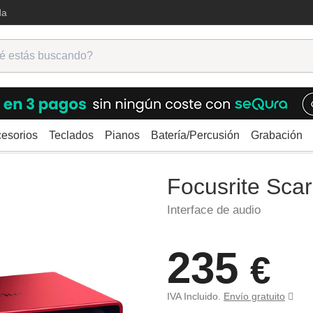
da
esorios
Teclados
Pianos
Batería/Percusión
Grabación
Focusrite Scarlett 4i4 4th Gen
Focusrite Scar
Interface de audio
235
€
IVA Incluido.
Envío gratuito