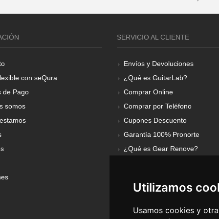
ACIÓN
SERVICIO AL CLIENTE
to
Envíos y Devoluciones
lexible con seQura
¿Qué es GuitarLab?
 de Pago
Comprar Online
s somos
Comprar por Teléfono
estamos
Cupones Descuento
s
Garantía 100% Pronorte
os
¿Qué es Gear Renove?
nes
Utilizamos coo
Usamos cookies y otras