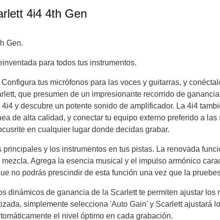
rlett 4i4 4th Gen
th Gen.
reinventada para todos tus instrumentos.
: Configura tus micrófonos para las voces y guitarras, y conécta
Scarlett, que presumen de un impresionante recorrido de ganancia
 4i4 y descubre un potente sonido de amplificador. La 4i4 tambi
 de alta calidad, y conectar tu equipo externo preferido a las sa
Focusrite en cualquier lugar donde decidas grabar.
 principales y los instrumentos en tus pistas. La renovada funció
 mezcla. Agrega la esencia musical y el impulso armónico cara
ue no podrás prescindir de esta función una vez que la pruebes
los dinámicos de ganancia de la Scarlett te permiten ajustar los 
zada, simplemente selecciona 'Auto Gain' y Scarlett ajustará los
utomáticamente el nivel óptimo en cada grabación.