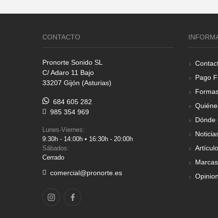
CONTACTO
INFORM
Pronorte Sonido SL
Contac
C/ Adaro 11 Bajo
Pago F
33207 Gijón (Asturias)
Formas
684 605 282
Quiéne
985 354 969
Dónde 
Lunes-Viernes:
Noticia
9:30h - 14:00h • 16:30h - 20:00h
Artícul
Sábados:
Cerrado
Marcas
comercial@pronorte.es
Opinio