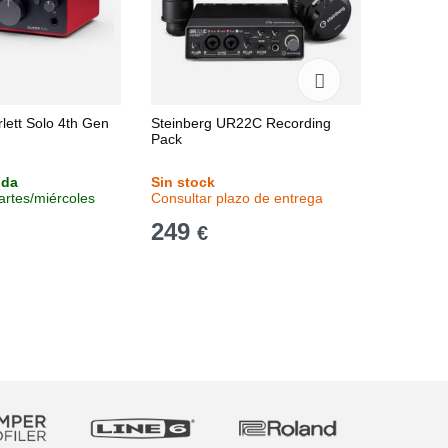
rlett Solo 4th Gen
Steinberg UR22C Recording
Joyo Mo
Pack
nda
Sin stock
Stock en
artes/miércoles
Consultar plazo de entrega
Entrega 
249
19,9
€