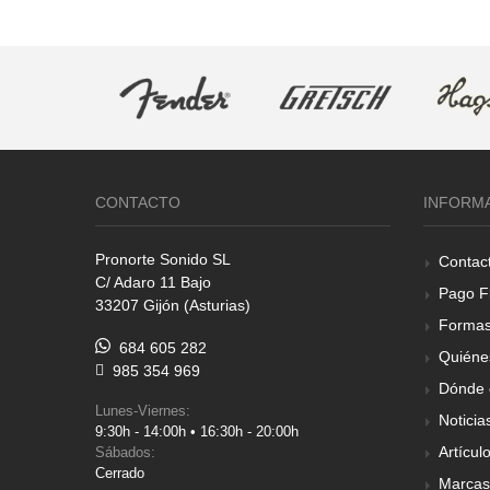
CONTACTO
INFORM
Pronorte Sonido SL
Contac
C/ Adaro 11 Bajo
Pago F
33207 Gijón (Asturias)
Formas
684 605 282
Quiéne
985 354 969
Dónde 
Lunes-Viernes:
Noticia
9:30h - 14:00h • 16:30h - 20:00h
Artícul
Sábados:
Cerrado
Marcas