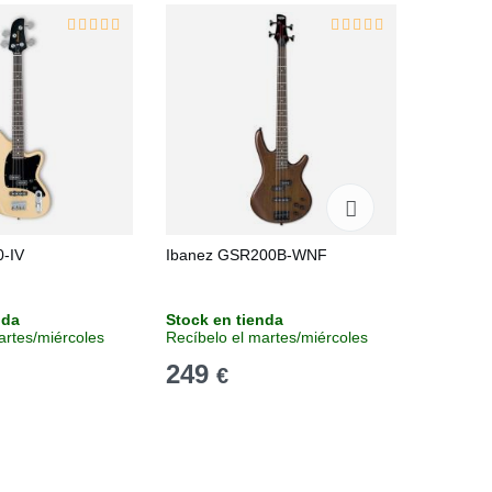
-IV
Ibanez GSR200B-WNF
Ibanez
nda
Stock en tienda
Stock en
artes/miércoles
Recíbelo el martes/miércoles
Entrega 
249
232
€
€