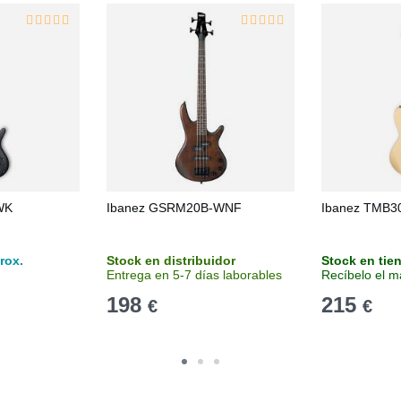
WK
Ibanez GSRM20B-WNF
Ibanez TMB30
rox.
Stock en distribuidor
Stock en tie
Entrega en 5-7 días laborables
Recíbelo el m
198
215
€
€