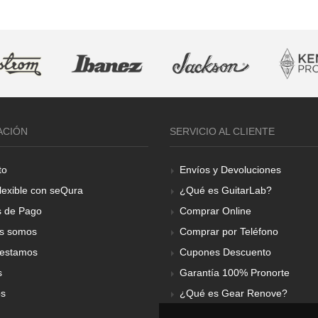
ACIÓN
SERVICIO AL CLIENTE
to
Envíos y Devoluciones
lexible con seQura
¿Qué es GuitarLab?
 de Pago
Comprar Online
s somos
Comprar por Teléfono
estamos
Cupones Descuento
s
Garantía 100% Pronorte
os
¿Qué es Gear Renove?