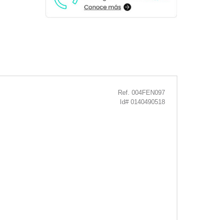
Ref. 004FEN097
Id# 0140490518