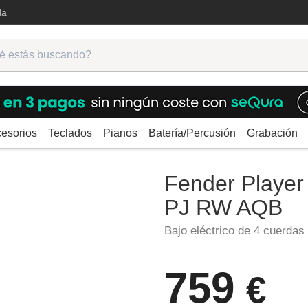
da
esorios
Teclados
Pianos
Batería/Percusión
Grabación
Fender Player II Mustang Bass PJ RW AQB
Fender Player
PJ RW AQB
Bajo eléctrico de 4 cuerdas
759
€