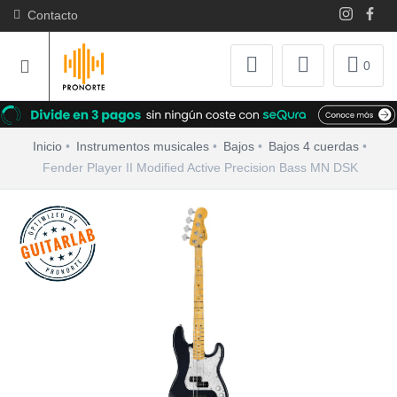
Contacto
0
Inicio
Instrumentos musicales
Bajos
Bajos 4 cuerdas
Fender Player II Modified Active Precision Bass MN DSK