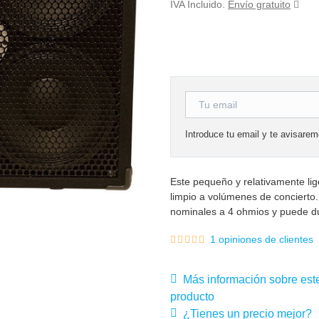
IVA Incluido.
Envío gratuito
Introduce tu email y te avisare
Este pequeño y relativamente lige
limpio a volúmenes de concierto
nominales a 4 ohmios y puede du
1 opiniones de clientes
Más información sobre est
producto
¿Tienes un precio mejor?