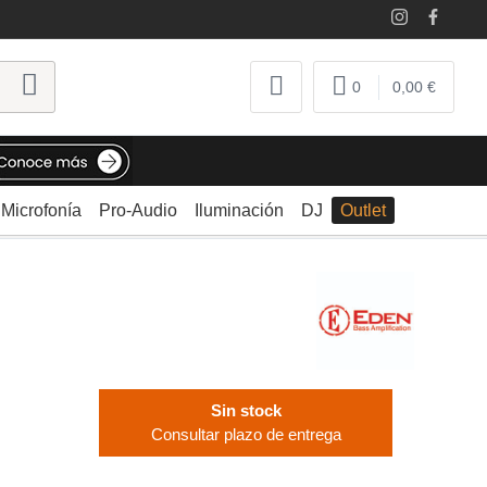
0
0,00 €
Microfonía
Pro-Audio
Iluminación
DJ
Outlet
4
Sin stock
Consultar plazo de entrega