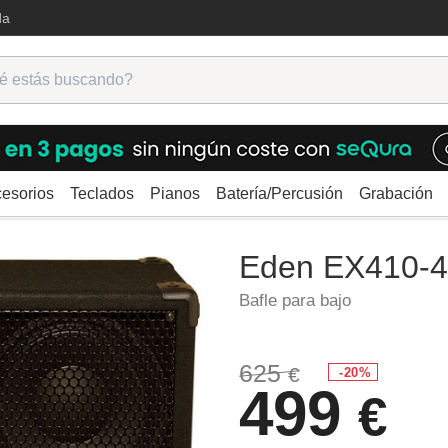
da
esorios
Teclados
Pianos
Batería/Percusión
Grabación
cadores bajo
Bafles
Eden EX410-4
Eden EX410-
Bafle para bajo
625
€
-20%
499
€