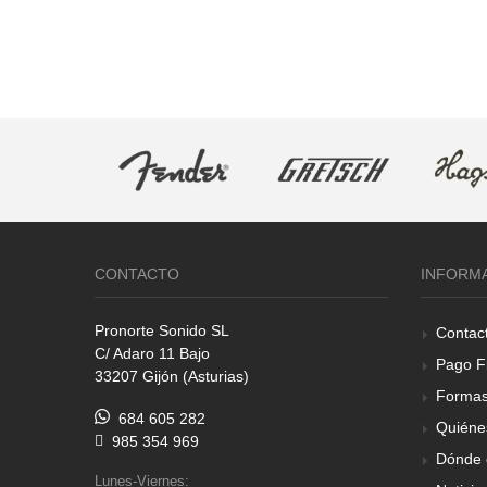
CONTACTO
INFORM
Pronorte Sonido SL
Contac
C/ Adaro 11 Bajo
Pago F
33207 Gijón (Asturias)
Formas
684 605 282
Quiéne
985 354 969
Dónde 
Lunes-Viernes: