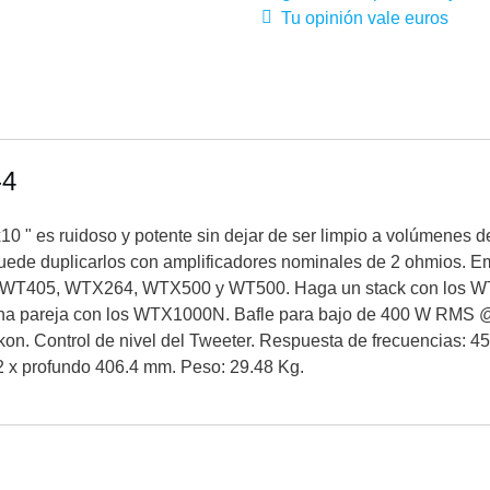
Tu opinión vale euros
-4
10 " es ruidoso y potente sin dejar de ser limpio a volúmenes d
ede duplicarlos con amplificadores nominales de 2 ohmios. E
 WT405, WTX264, WTX500 y WT500. Haga un stack con los WT4
 una pareja con los WTX1000N. Bafle para bajo de 400 W RMS 
on. Control de nivel del Tweeter. Respuesta de frecuencias: 4
x profundo 406.4 mm. Peso: 29.48 Kg.