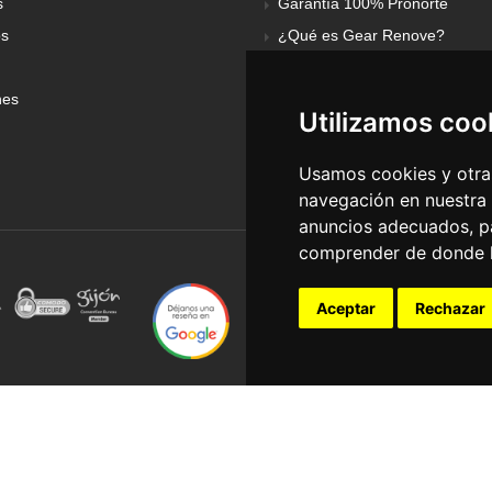
s
Garantía 100% Pronorte
os
¿Qué es Gear Renove?
nes
Utilizamos coo
Usamos cookies y otras
navegación en nuestra
anuncios adecuados, pa
comprender de donde ll
Aceptar
Rechazar