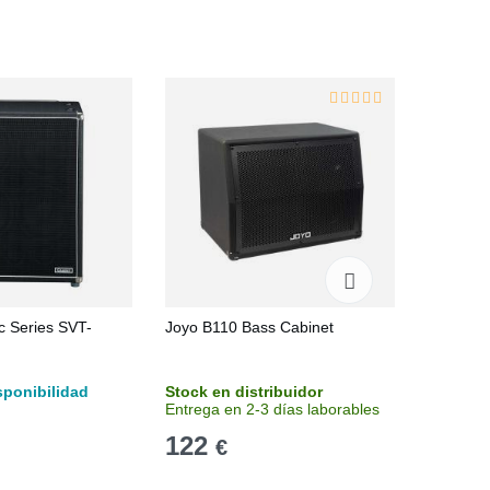
c Series SVT-
Joyo B110 Bass Cabinet
Markbas
sponibilidad
Stock en distribuidor
Stock en
Entrega en 2-3 días laborables
Entrega 
122
855
€
€