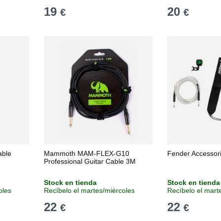
19
20
€
€
able
Mammoth MAM-FLEX-G10
Fender Accessor
Professional Guitar Cable 3M
Stock en tienda
Stock en tienda
oles
Recíbelo el martes/miércoles
Recíbelo el mart
22
22
€
€