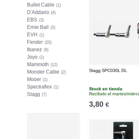
Bullet Cable
(1)
D'Addario
(4)
EBS
(3)
Ernie Ball
(5)
EVH
(1)
Fender
(20)
Ibanez
(9)
Joyo
(1)
Mammoth
(12)
Stagg SPC030L DL
Monster Cable
(2)
Mooer
(1)
Spectraflex
(1)
Stock en tienda
Recíbelo el martes/miérc
Stagg
(7)
3,80
€