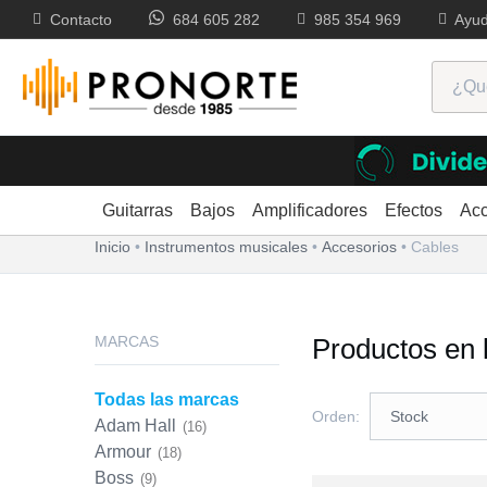
Contacto
684 605 282
985 354 969
Ayu
Cables para guitarra y bajo
Guitarras
Bajos
Amplificadores
Efectos
Acc
Inicio
Instrumentos musicales
Accesorios
Cables
MARCAS
Productos en 
Todas las marcas
Orden:
Adam Hall
(16)
Armour
(18)
Boss
(9)