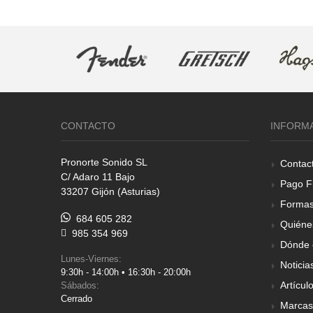
CONTACTO
INFORM
Pronorte Sonido SL
Contac
C/ Adaro 11 Bajo
Pago F
33207 Gijón (Asturias)
Formas
684 605 282
Quiéne
985 354 969
Dónde 
Lunes-Viernes:
Noticia
9:30h - 14:00h • 16:30h - 20:00h
Artícul
Sábados:
Cerrado
Marcas