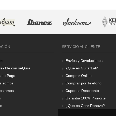
ACIÓN
SERVICIO AL CLIENTE
to
Envíos y Devoluciones
lexible con seQura
¿Qué es GuitarLab?
 de Pago
Comprar Online
s somos
Comprar por Teléfono
estamos
Cupones Descuento
s
Garantía 100% Pronorte
os
¿Qué es Gear Renove?