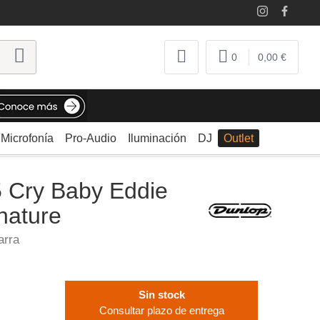
0
0,00 €
Microfonía
Pro-Audio
Iluminación
DJ
Outlet
 Cry Baby Eddie
nature
arra
Sin stock
Consultar plazo de entrega