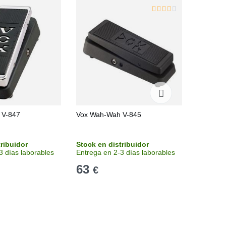
 V-847
Vox Wah-Wah V-845
Dunlop J
Hendrix 
tribuidor
Stock en distribuidor
Stock e
3 días laborables
Entrega en 2-3 días laborables
Recíbelo
63
195
€
€