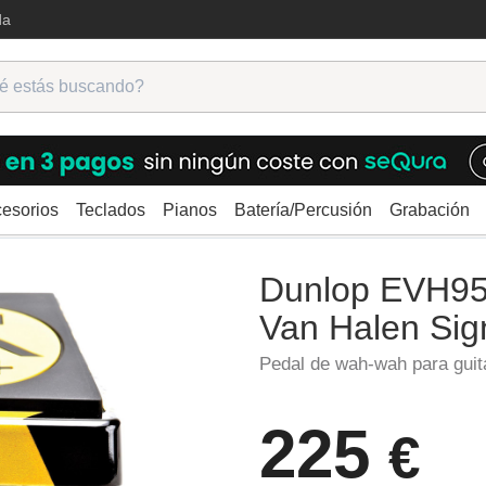
da
esorios
Teclados
Pianos
Batería/Percusión
Grabación
ra
Wah
Dunlop EVH95 Cry Baby Eddie Van Halen Signature
Dunlop EVH95
Van Halen Sig
Pedal de wah-wah para guit
225
€