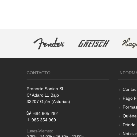
CONTACTO
INFORM
Pronorte Sonido SL
Contac
C/ Adaro 11 Bajo
Pago F
33207 Gijón (Asturias)
Formas
684 605 282
Quiéne
985 354 969
Dónde 
Lunes-Viernes:
Noticia
9:30h - 14:00h • 16:30h - 20:00h