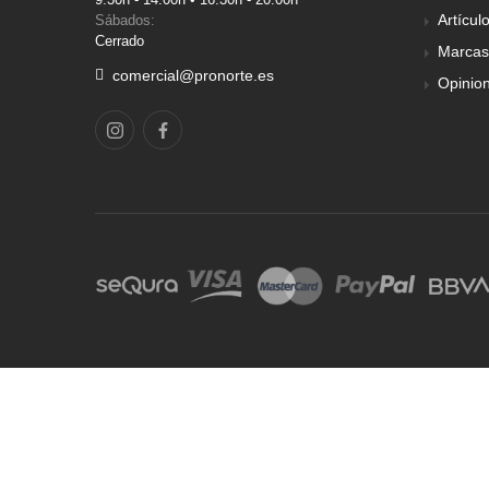
Artícul
Sábados:
Cerrado
Marcas
comercial@pronorte.es
Opinio