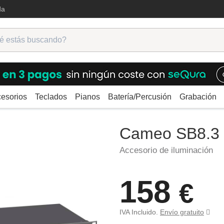
da
esorios
Teclados
Pianos
Batería/Percusión
Grabación
s
Cameo SB8.3
Cameo SB8.3
Accesorio de iluminación
158
€
IVA Incluido.
Envío gratuito