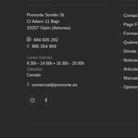
Pronorte Sonido SL
Contac
C/ Adaro 11 Bajo
Pago F
33207 Gijón (Asturias)
Formas
684 605 282
Quiéne
985 354 969
Dónde 
Lunes-Viernes:
Noticia
9:30h - 14:00h • 16:30h - 20:00h
Artícul
Sábados:
Cerrado
Marcas
comercial@pronorte.es
Opinio