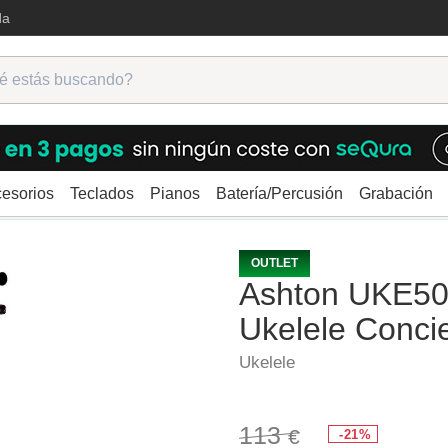
da
esorios
Teclados
Pianos
Batería/Percusión
Grabación
shton UKE500CACA Koa Ukelele Concierto
OUTLET
Ashton UKE5
Ukelele Conci
Ukelele
113
€
-21%