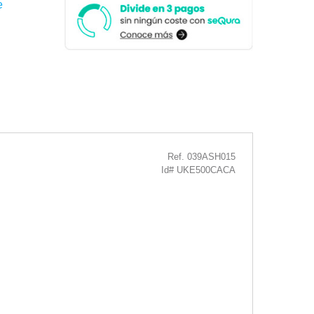
e
Ref. 039ASH015
Id# UKE500CACA