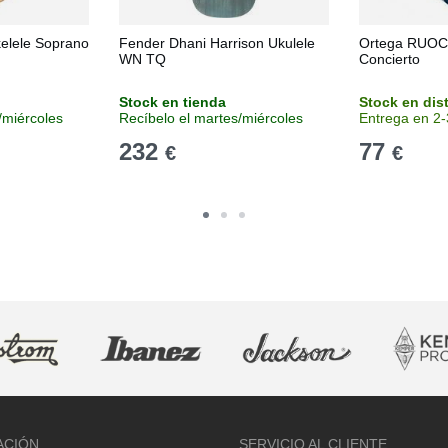
elele Soprano
Fender Dhani Harrison Ukulele
Ortega RUOC
WN TQ
Concierto
Stock en tienda
Stock en dis
/miércoles
Recíbelo el martes/miércoles
Entrega en 2-
232
77
€
€
ACIÓN
SERVICIO AL CLIENTE