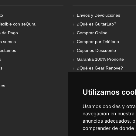
to
Envíos y Devoluciones
lexible con seQura
¿Qué es GuitarLab?
 de Pago
Comprar Online
s somos
Comprar por Teléfono
estamos
Cupones Descuento
s
Garantía 100% Pronorte
os
¿Qué es Gear Renove?
nes
Utilizamos coo
Usamos cookies y otras
navegación en nuestra
anuncios adecuados, pa
comprender de donde ll