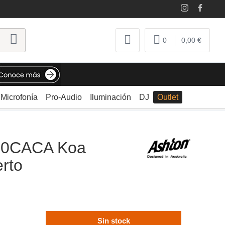
0
0,00 €
Microfonía
Pro-Audio
Iluminación
DJ
Outlet
00CACA Koa
erto
Sin stock