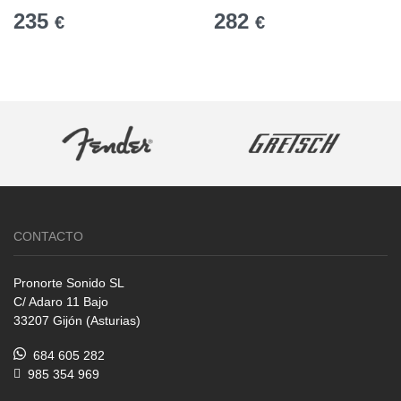
235
282
€
€
CONTACTO
Pronorte Sonido SL
C/ Adaro 11 Bajo
33207 Gijón (Asturias)
684 605 282
985 354 969