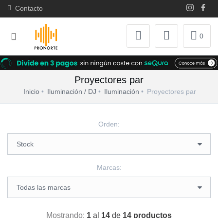
Contacto
0
Proyectores par
Inicio
Iluminación / DJ
Iluminación
Proyectores par
Orden:
Marcas:
Mostrando:
1
al
14
de
14 productos